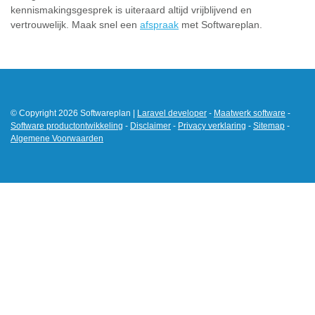
kennismakingsgesprek is uiteraard altijd vrijblijvend en
vertrouwelijk. Maak snel een
afspraak
met Softwareplan.
© Copyright 2026 Softwareplan |
Laravel developer
-
Maatwerk software
-
Software productontwikkeling
-
Disclaimer
-
Privacy verklaring
-
Sitemap
-
Algemene Voorwaarden